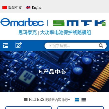
跳
简体中文
English
至
内
容
思
思
思
玛
玛
玛
泰
泰
泰
克
克
克
|
|
|
电
大
电
池
功
池
管
率
电
理
电
量
系
池
监
统
保
测
全
护
保
面
线
护
解
路
板
决
模
方
组
案
搜
搜
索
索
FILTERS