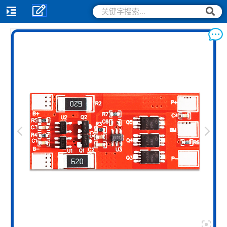
跳
搜
搜
索
至
索
内
容