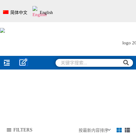
跳
至
简体中文
English
内
容
搜
搜
索
索
FILTERS