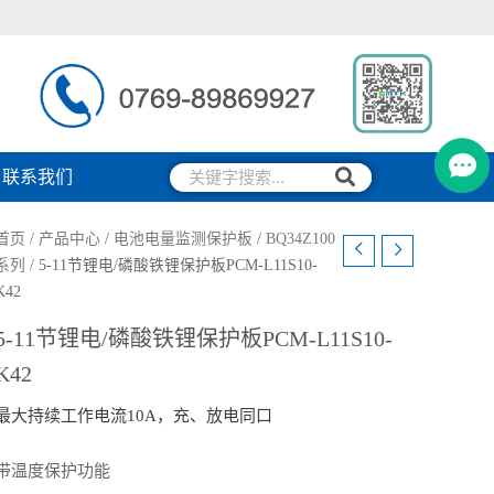
搜
搜
联系我们
索
索
首页
/
产品中心
/
电池电量监测保护板
/
BQ34Z100
系列
/ 5-11节锂电/磷酸铁锂保护板PCM-L11S10-
K42
5-11节锂电/磷酸铁锂保护板PCM-L11S10-
K42
最大持续工作电流10A，充、放电同口
带温度保护功能