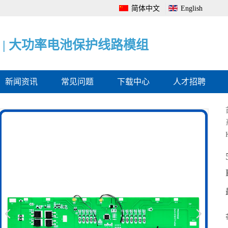
简体中文
English
|
|
|
电
大
电
池
功
池
管
率
电
理
电
量
系
池
监
统
保
测
全
护
保
面
线
护
解
路
板
决
模
方
组
案
新闻资讯
常见问题
下载中心
人才招聘