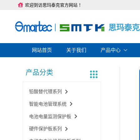
跳
欢迎到访思玛泰克官方网站 ！
至
内
容
思
思
思
玛
玛
玛
泰
泰
泰
克
克
克
网站首页
关于我们
产品中心
产品分类
铅酸替代锂系列
智能电池管理系统
电池电量监测保护板
硬件保护板系列