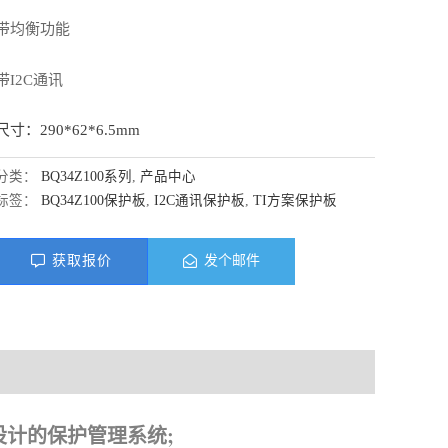
带均衡功能
带I2C通讯
尺寸：290*62*6.5mm
分类：
BQ34Z100系列
,
产品中心
标签：
BQ34Z100保护板
,
I2C通讯保护板
,
TI方案保护板
获取报价
发个邮件
料下载
组设计的保护管理系统;