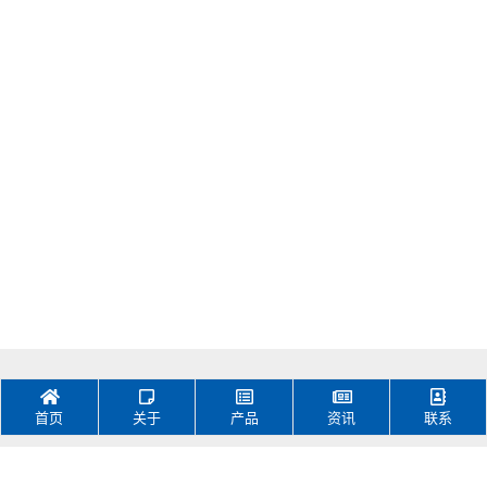
PCM-L04S100-L15
护板PCM-L05S60-F91
16节锂电/钠电/磷酸铁
锂保护板 PCM-
L16S100-L54
首页
关于
产品
资讯
联系