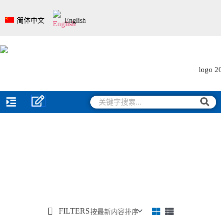
跳
至
简体中文
English
内
容
搜
搜
索
索
FILTERS