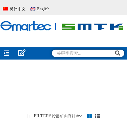
跳
简体中文
English
至
内
容
搜
搜
索
索
FILTERS