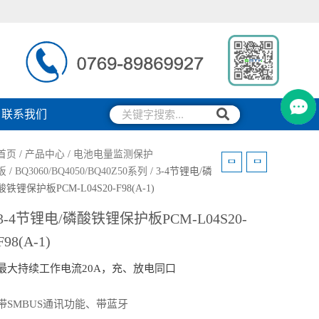
搜
搜
联系我们
索
索
首页
/
产品中心
/
电池电量监测保护
板
/
BQ3060/BQ4050/BQ40Z50系列
/ 3-4节锂电/磷
酸铁锂保护板PCM-L04S20-F98(A-1)
3-4节锂电/磷酸铁锂保护板PCM-L04S20-
F98(A-1)
最大持续工作电流20A，充、放电同口
带SMBUS通讯功能、带蓝牙