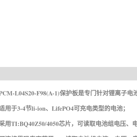
产品描述
资
PCM-L04S20-F98(A-1)保护板是专门针对锂离
适用于3-4节li-ion、LifePO4可充电类型的电池；
采用TI:BQ40Z50/4050芯片，可读取电池组