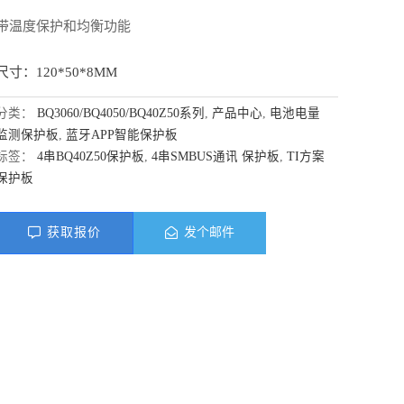
带温度保护和均衡功能
尺寸：120*50*8MM
分类：
BQ3060/BQ4050/BQ40Z50系列
,
产品中心
,
电池电量
监测保护板
,
蓝牙APP智能保护板
标签：
4串BQ40Z50保护板
,
4串SMBUS通讯 保护板
,
TI方案
保护板
获取报价
发个邮件