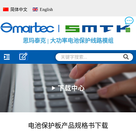
跳
简体中文
English
至
内
容
思
思
思
玛
玛
玛
泰
泰
泰
克
克
克
|
|
|
电
大
电
池
功
池
管
率
电
理
电
量
系
池
监
统
保
测
全
护
保
面
线
护
解
路
板
决
模
方
组
案
搜
搜
索
索
电池保护板产品规格书下载