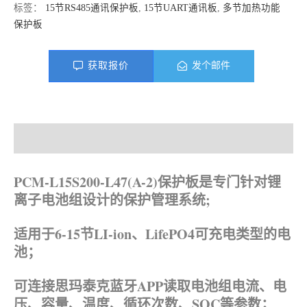
标签：
15节RS485通讯保护板
,
15节UART通讯板
,
多节加热功能
保护板
获取报价
发个邮件
产品描述
资料下载
PCM-L15S200-L47(A-2)保护板是专门针对锂
离子电池组设计的保护管理系统;
适用于6-15节LI-ion、LifePO4可充电类型的电
池；
可连接思玛泰克蓝牙APP读取电池组电流、电
压、容量、温度、循环次数、SOC等参数；