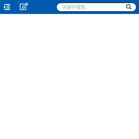
跳
搜
搜
索
至
索
内
容