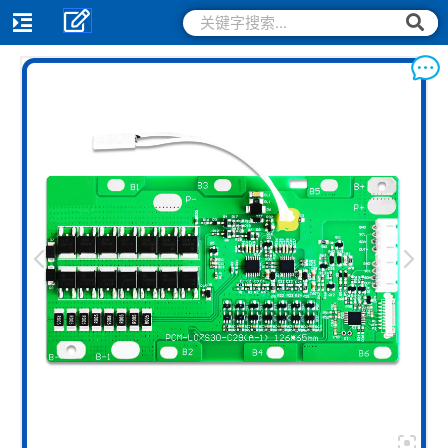
跳
搜
搜
索
至
索
内
容