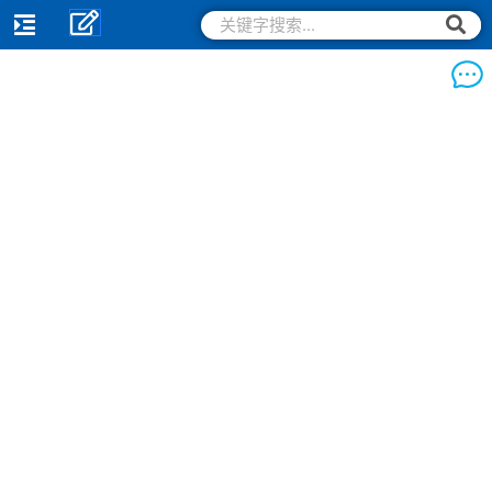
跳
搜
搜
索
至
索
内
容