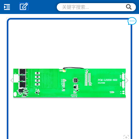
跳
搜
搜
索
至
索
内
容