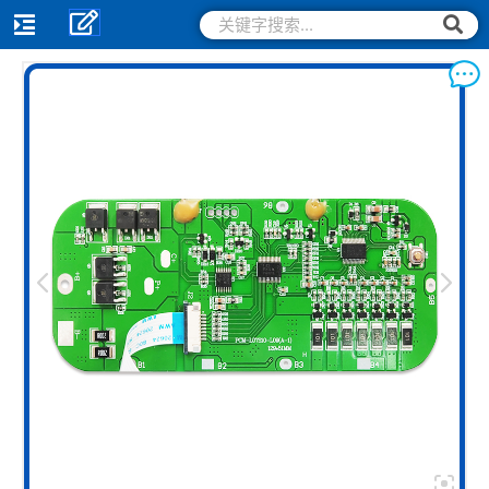
跳
搜
搜
索
至
索
内
容