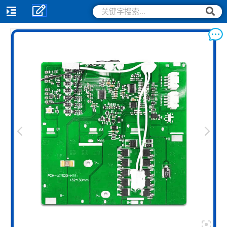
跳
搜
搜
索
至
索
内
容