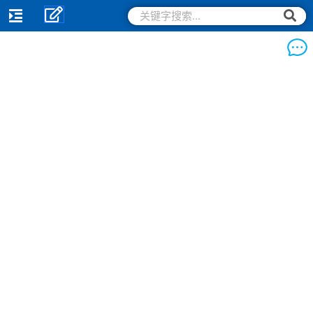
跳
搜
搜
索
至
索
内
容