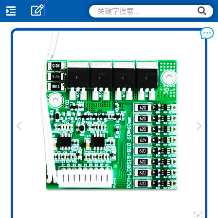
跳
搜
搜
索
至
索
内
容