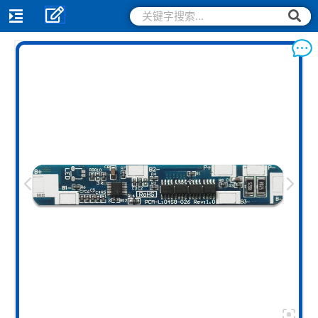
跳
搜
搜
索
至
索
内
容