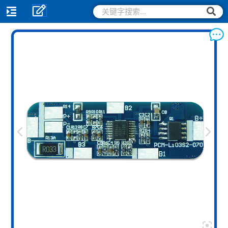
跳
搜
搜
索
至
索
内
容