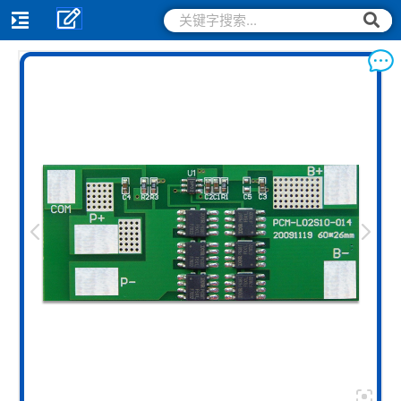
跳
搜
搜
索
至
索
内
容