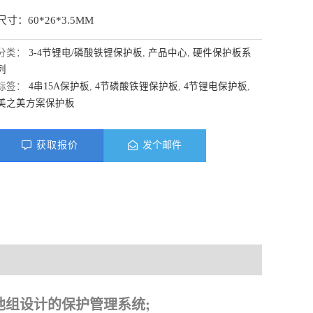
尺寸：60*26*3.5MM
分类：
3-4节锂电/磷酸铁锂保护板
,
产品中心
,
硬件保护板系
列
标签：
4串15A保护板
,
4节磷酸铁锂保护板
,
4节锂电保护板
,
美之美方案保护板
获取报价
发个邮件
料下载
子电池组设计的保护管理系统;