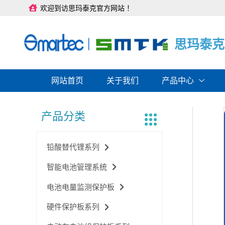
跳
欢迎到访思玛泰克官方网站 ！
至
内
容
思
思
思
玛
玛
玛
泰
泰
泰
克
克
克
网站首页
关于我们
产品中心
产品分类
铅酸替代锂系列
智能电池管理系统
电池电量监测保护板
硬件保护板系列