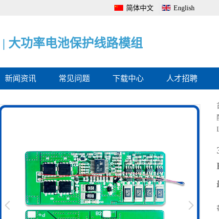
简体中文
English
|
|
|
电
大
电
池
功
池
管
率
电
理
电
量
系
池
监
统
保
测
全
护
保
面
线
护
解
路
板
决
模
方
组
案
新闻资讯
常见问题
下载中心
人才招聘