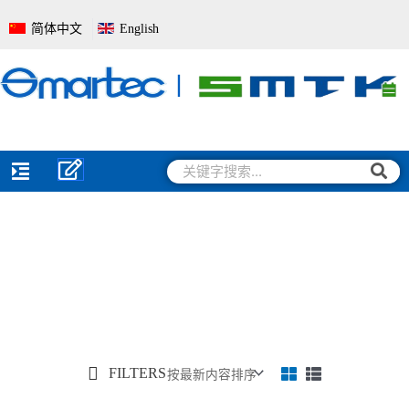
跳
简体中文
English
至
内
容
搜
搜
索
索
FILTERS