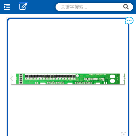
跳
搜
搜
索
至
索
内
容