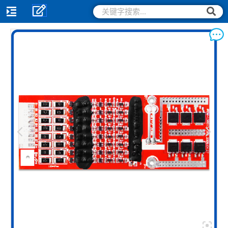
跳
搜
搜
索
至
索
内
容