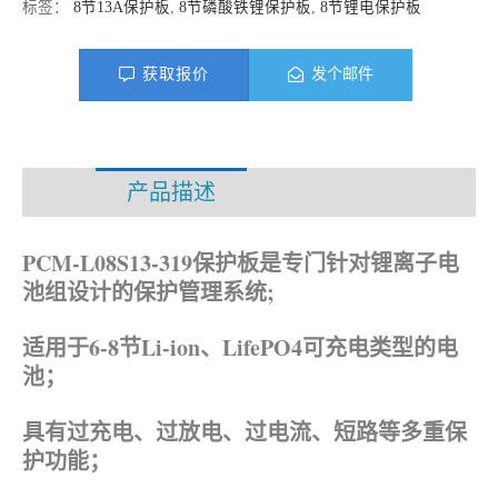
标签：
8节13A保护板
,
8节磷酸铁锂保护板
,
8节锂电保护板
获取报价
发个邮件
产品描述
资料下载
PCM-L08S13-319保护板是专门针对锂离子电
池组设计的保护管理系统;
适用于6-8节Li-ion、
LifePO4可充电类型的电
池；
具有过充电、过放电、过电流、短路等多重保
护功能；