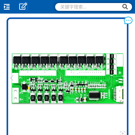
跳
搜
搜
索
至
索
内
容