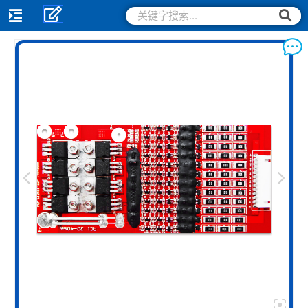
跳
搜
搜
索
至
索
内
容