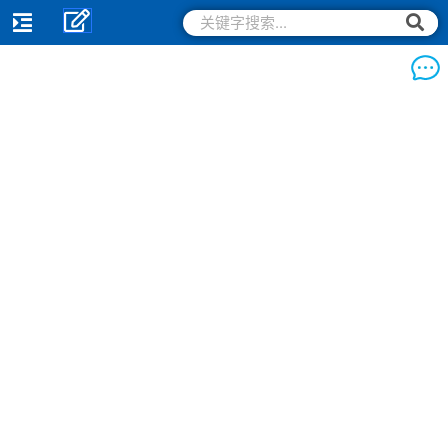
跳
搜
搜
索
至
索
内
容