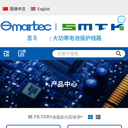
跳
简体中文
English
至
内
容
思
思
思
玛
玛
玛
泰
泰
泰
克
克
克
|
|
|
电
大
电
池
功
池
管
率
电
理
电
量
系
池
监
统
保
测
全
护
保
面
线
护
解
路
板
决
模
方
组
案
搜
搜
索
索
FILTERS