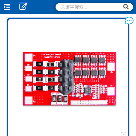
跳
搜
搜
索
至
索
内
容