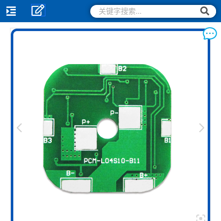
跳
搜
搜
索
至
索
内
容