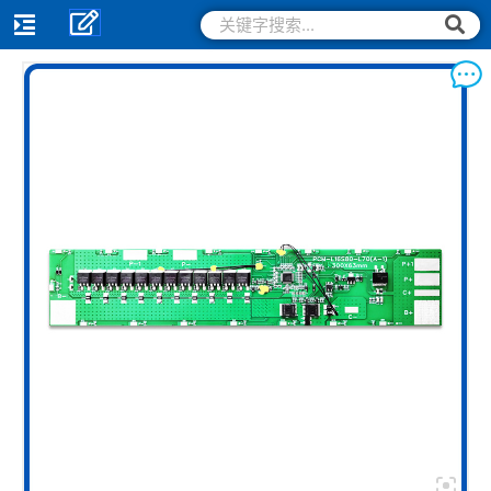
跳
搜
搜
索
至
索
内
容