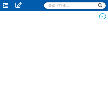
跳
搜
搜
索
至
索
内
容