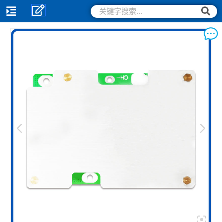
跳
搜
搜
索
至
索
内
容