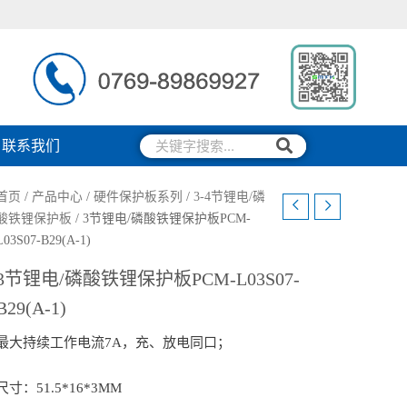
搜
搜
联系我们
索
索
首页
/
产品中心
/
硬件保护板系列
/
3-4节锂电/磷
酸铁锂保护板
/ 3节锂电/磷酸铁锂保护板PCM-
L03S07-B29(A-1)
3节锂电/磷酸铁锂保护板PCM-L03S07-
B29(A-1)
最大持续工作电流7A，充、放电同口；
尺寸：51.5*16*3MM