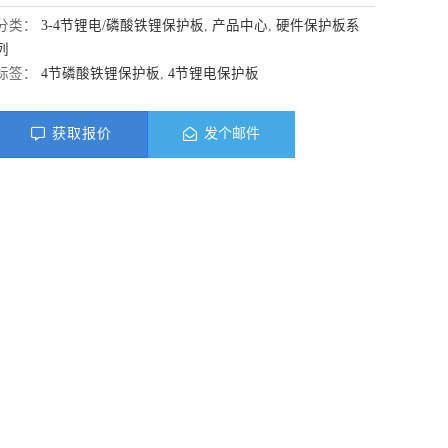
分类：
3-4节锂电/磷酸铁锂保护板
,
产品中心
,
硬件保护板系
列
标签：
4节磷酸铁锂保护板
,
4节锂电保护板
获取报价
发个邮件