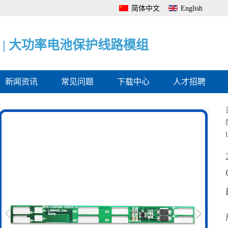
简体中文
English
|
|
|
电
大
电
池
功
池
管
率
电
理
电
量
系
池
监
统
保
测
全
护
保
面
线
护
解
路
板
决
模
方
组
案
新闻资讯
常见问题
下载中心
人才招聘