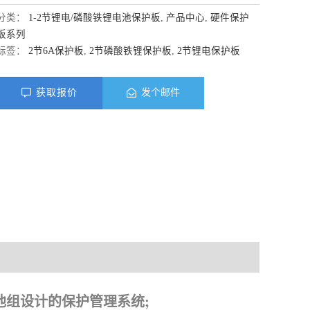
分类：
1-2节锂电/磷酸铁锂电池保护板
,
产品中心
,
硬件保护
板系列
标签：
2节6A保护板
,
2节磷酸铁锂保护板
,
2节锂电保护板
获取报价
发个邮件
料下载
子电池组设计的保护管理系统;