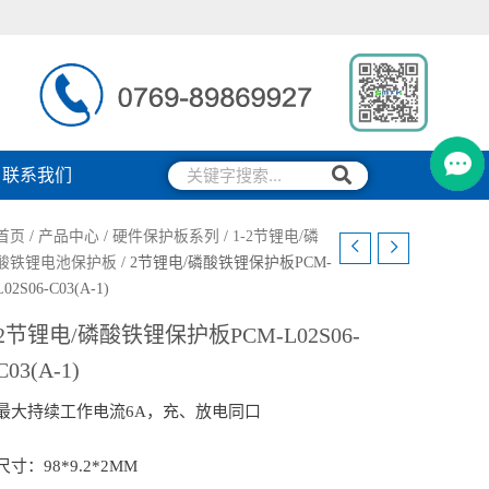
搜
搜
联系我们
索
索
首页
/
产品中心
/
硬件保护板系列
/
1-2节锂电/磷
酸铁锂电池保护板
/ 2节锂电/磷酸铁锂保护板PCM-
L02S06-C03(A-1)
2节锂电/磷酸铁锂保护板PCM-L02S06-
C03(A-1)
最大持续工作电流6A，充、放电同口
尺寸：98*9.2*2MM