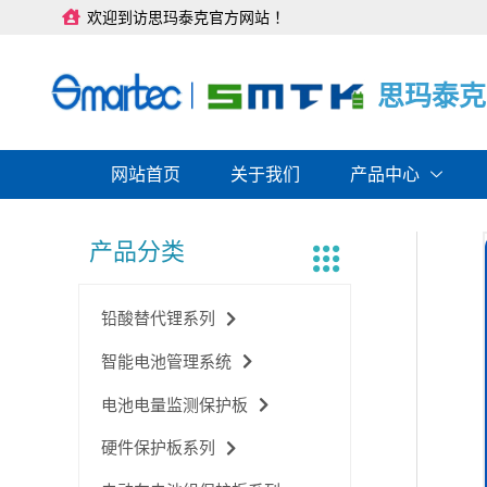
跳
欢迎到访思玛泰克官方网站 ！
至
内
容
思
思
思
玛
玛
玛
泰
泰
泰
克
克
克
网站首页
关于我们
产品中心
产品分类
铅酸替代锂系列
智能电池管理系统
电池电量监测保护板
硬件保护板系列