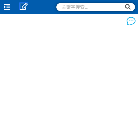
跳
搜
搜
索
至
索
内
容