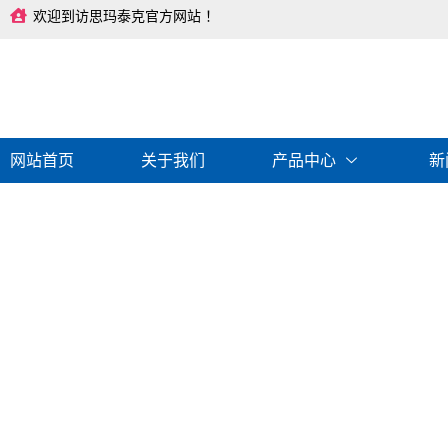
跳
欢迎到访思玛泰克官方网站 ！
至
内
容
网站首页
关于我们
产品中心
新