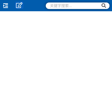
跳
搜
搜
索
至
索
内
容