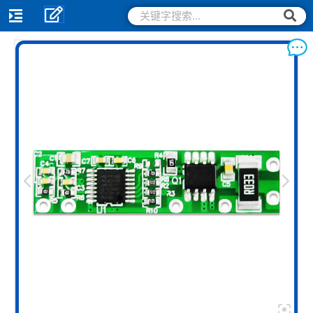
跳
搜
搜
索
至
索
内
容