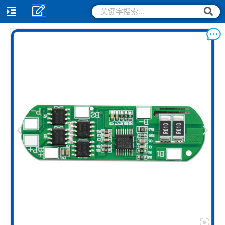
跳
搜
搜
索
至
索
内
容