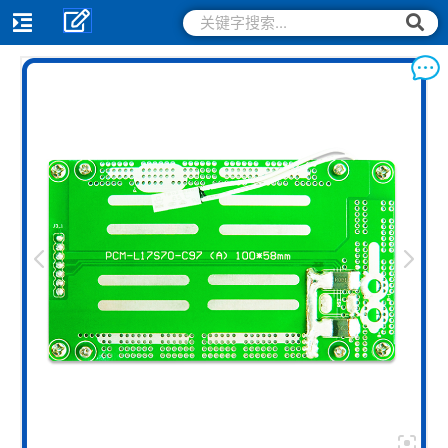
跳
搜
搜
索
至
索
内
容