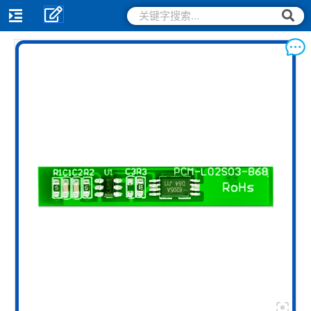
跳
搜
搜
索
至
索
内
容