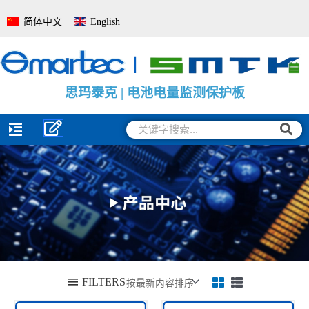
跳
简体中文
English
至
内
容
思
思
思
玛
玛
玛
泰
泰
泰
克
克
克
|
|
|
电
大
电
池
功
池
管
率
电
理
电
量
系
池
监
统
保
测
全
护
保
面
线
护
解
路
板
决
模
方
组
案
搜
搜
索
索
FILTERS