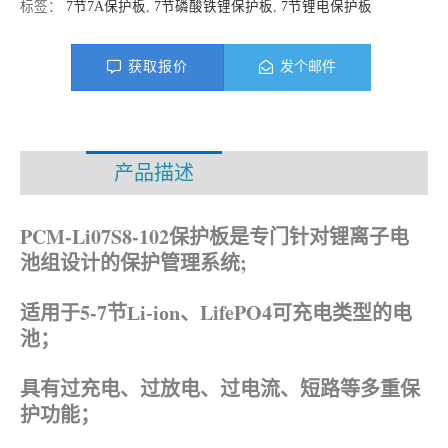
标签：
7节7A保护板
,
7节磷酸铁锂保护板
,
7节锂电保护板
获取报价
发个邮件
产品描述
资料下载
PCM-Li07S8-102保护板是专门针对锂离子电
池组设计的保护管理系统;
适用于5-7节
LifePO4可充电类型的电
Li-ion、
池；
具有过充电、过放电、过电流、短路等多重保
护功能；