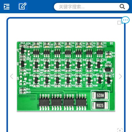
跳
搜
搜
索
至
索
内
容