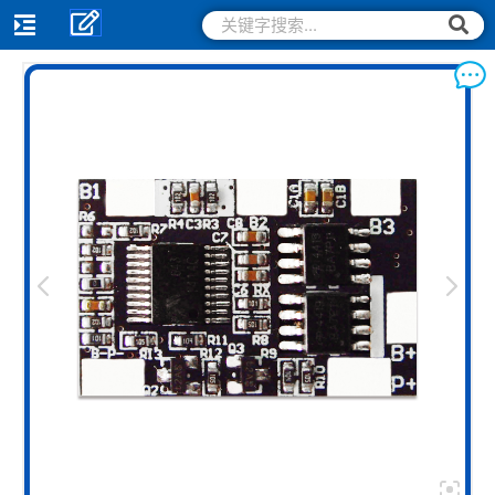
跳
搜
搜
索
至
索
内
容