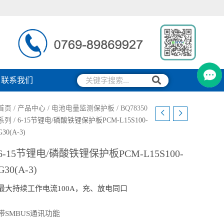
搜
搜
联系我们
索
索
首页
/
产品中心
/
电池电量监测保护板
/
BQ78350
系列
/ 6-15节锂电/磷酸铁锂保护板PCM-L15S100-
G30(A-3)
6-15节锂电/磷酸铁锂保护板PCM-L15S100-
G30(A-3)
最大持续工作电流100A，充、放电同口
带SMBUS通讯功能