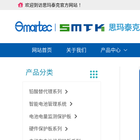
跳
欢迎到访思玛泰克官方网站 ！
至
内
容
思
思
思
玛
玛
玛
泰
泰
泰
克
克
克
网站首页
关于我们
产品中心
产品分类
铅酸替代锂系列
智能电池管理系统
电池电量监测保护板
硬件保护板系列