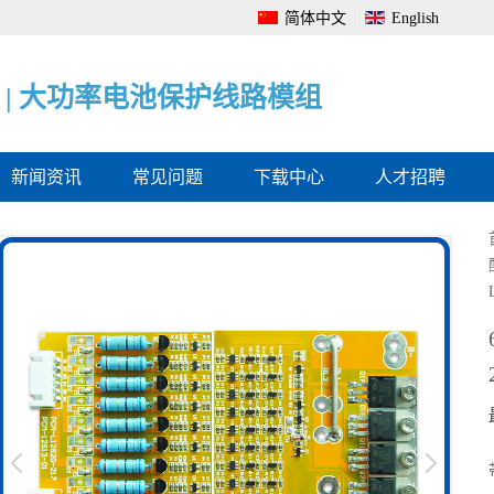
简体中文
English
|
|
|
电
大
电
池
功
池
管
率
电
理
电
量
系
池
监
统
保
测
全
护
保
面
线
护
解
路
板
决
模
方
组
案
新闻资讯
常见问题
下载中心
人才招聘