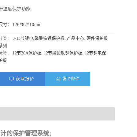
带温度保护功能
尺寸：126*82*10mm
分类：
5-13节锂电/磷酸铁锂保护板
,
产品中心
,
硬件保护板
系列
标签：
12节20A保护板
,
12节磷酸铁锂保护板
,
12节锂电保
护板
获取报价
发个邮件
料下载
组设计的保护管理系统;