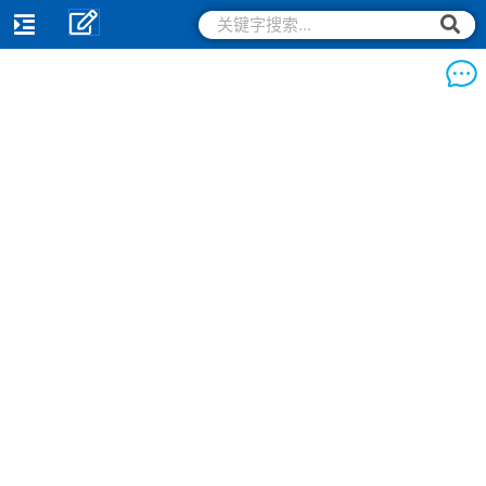
跳
搜
搜
索
至
索
内
容