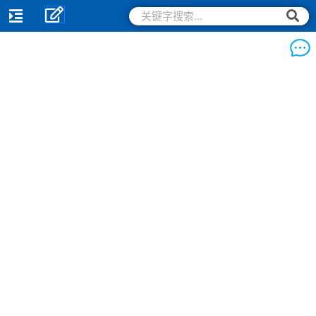
跳
搜
搜
索
至
索
内
容