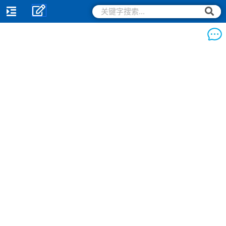
跳
搜
搜
索
至
索
内
容