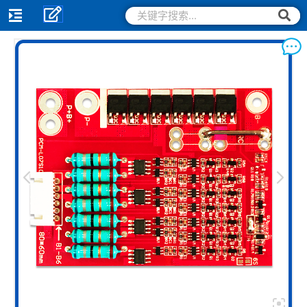
跳
搜
搜
索
至
索
内
容